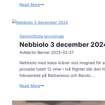
Söt
Read More
tysk
riesling
från
fyra
decennier
Genomförda provningar
Nebbiolo 3 december 202
Av
Martin Berner
2025-02-27
Nebbiolo med klass kräver viss mognad för att
provade totalt 12 viner i två flighter där den 
fokuserade på Barbaresco och Barolo….
Nebbiolo
Read More
3
december
2024