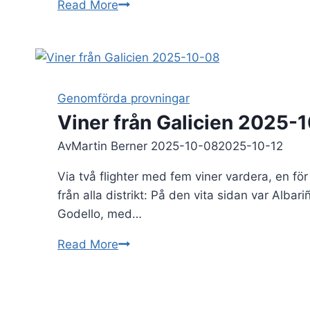
Sydafrika
Read More
med
Maja
Berthas
2025-
10-
Genomförda provningar
30
Viner från Galicien 2025-
Av
Martin Berner
2025-10-08
2025-10-12
Via två flighter med fem viner vardera, en för 
från alla distrikt: På den vita sidan var Alba
Godello, med…
Viner
Read More
från
Galicien
2025-