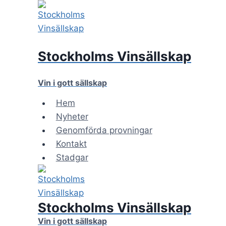
Skip
to
content
Stockholms Vinsällskap
Vin i gott sällskap
Hem
Nyheter
Genomförda provningar
Kontakt
Stadgar
Stockholms Vinsällskap
Vin i gott sällskap