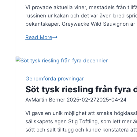
Vi provade aktuella viner, mestadels från till
russinen ur kakan och det var även bred spridn
bekantskaper. Greywacke Wild Sauvignon är lit
Aktuella
Read More
viner
2025-
04-
23
Genomförda provningar
Söt tysk riesling från fyra
Av
Martin Berner
2025-02-27
2025-04-24
Vi gavs en unik möjlighet att smaka högklassig
sällskapets egen Stig Toftling, som lett mer 
sött och salt tilltugg och kunde konstatera a