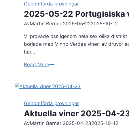
10-
Genomförda provningar
08
2025-05-22 Portugisiska v
Av
Martin Berner
2025-05-22
2025-10-12
Vi provade oss igenom hela sex olika distrikt öve
började med Vinho Verdes viner, av druvor som
här…
2025-
Read More
05-
22
Portugisiska
vita
viner
Genomförda provningar
Aktuella viner 2025-04-2
Av
Martin Berner
2025-04-23
2025-10-12