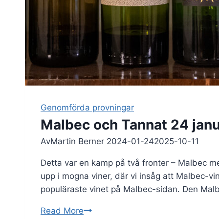
Genomförda provningar
Malbec och Tannat 24 jan
Av
Martin Berner
2024-01-24
2025-10-11
Detta var en kamp på två fronter – Malbec m
upp i mogna viner, där vi insåg att Malbec-v
populäraste vinet på Malbec-sidan. Den Malb
Malbec
Read More