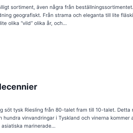
fälligt sortiment, även några från beställningssortimentet
ing geografiskt. Från strama och eleganta till lite fläsk
e olika “vild” olika år, och…
 decennier
 söt tysk Riesling från 80-talet fram till 10-talet. Det
än hundra vinvandringar i Tyskland och vinerna kommer al
tt asiatiska marinerade…