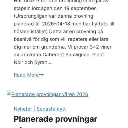
Håll utkik efter den utbildning som går av
stapeln lördagen den 19 september.
(Ursprungligen var denna provning
planerad till 2026-04-18 men har flyttats till
hösten istället) Detta är en provning på
basnivå för dig som vill repetera eller lära
dig mer om grunderna. Vi provar 3×2 viner
av druvorna Cabernet Sauvignon, Pinot
Noir och Syrah….
Lördag
Read More
2026-
09-
19
Grundläggande
Nyheter
|
Senaste nytt
provning
Planerade provningar
Röda