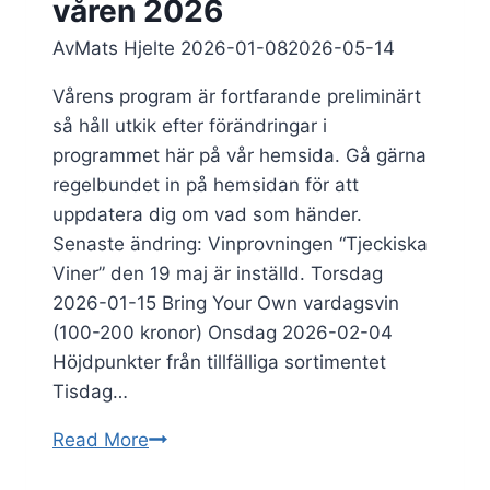
viner
våren 2026
Av
Mats Hjelte
2026-01-08
2026-05-14
Vårens program är fortfarande preliminärt
så håll utkik efter förändringar i
programmet här på vår hemsida. Gå gärna
regelbundet in på hemsidan för att
uppdatera dig om vad som händer.
Senaste ändring: Vinprovningen “Tjeckiska
Viner” den 19 maj är inställd. Torsdag
2026-01-15 Bring Your Own vardagsvin
(100-200 kronor) Onsdag 2026-02-04
Höjdpunkter från tillfälliga sortimentet
Tisdag…
Planerade
Read More
provningar