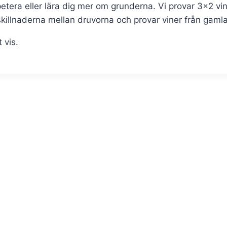
epetera eller lära dig mer om grunderna. Vi provar 3×2 v
 skillnaderna mellan druvorna och provar viner från gam
 vis.