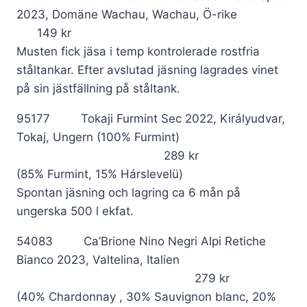
2023, Domäne Wachau, Wachau, Ö-rike
149 kr
Musten fick jäsa i temp kontrolerade rostfria
ståltankar. Efter avslutad jäsning lagrades vinet
på sin jästfällning på ståltank.
95177 Tokaji Furmint Sec 2022, Királyudvar,
Tokaj, Ungern (100% Furmint)
289 kr
(85% Furmint, 15% Hárslevelü)
Spontan jäsning och lagring ca 6 mån på
ungerska 500 l ekfat.
54083 Ca’Brione Nino Negri Alpi Retiche
Bianco 2023, Valtelina, Italien
279 kr
(40% Chardonnay , 30% Sauvignon blanc, 20%