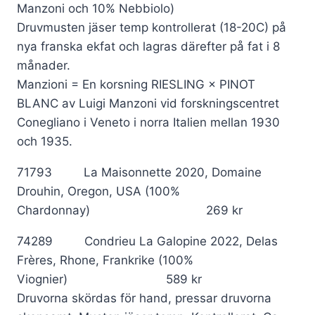
Manzoni och 10% Nebbiolo)
Druvmusten jäser temp kontrollerat (18-20C) på
nya franska ekfat och lagras därefter på fat i 8
månader.
Manzioni = En korsning RIESLING × PINOT
BLANC av Luigi Manzoni vid forskningscentret
Conegliano i Veneto i norra Italien mellan 1930
och 1935.
71793 La Maisonnette 2020, Domaine
Drouhin, Oregon, USA (100%
Chardonnay) 269 kr
74289 Condrieu La Galopine 2022, Delas
Frères, Rhone, Frankrike (100%
Viognier) 589 kr
Druvorna skördas för hand, pressar druvorna