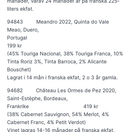
månader, varav 24 månader är på franska 225-
liters ekfat.
94843 Meandro 2022, Quinta do Vale
Meao, Duero,
Portugal
199 kr
(45% Touriga Nacional, 38% Touriga Franca, 10%
Tinta Roriz 3%, Tinta Barroca, 2% Alicante
Bouschet)
Lagrat i 14 mån i franska ekfat, 2 o 3 år gamla.
94682 Château Les Ormes de Pez 2020,
Saint-Estèphe, Bordeaux,
Frankrike 419 kr
(38% Cabernet Sauvignon, 54% Merlot, 4%
Cabernet Franc, 4% Petit Verdot)
Vinet lagras 14-16 månader på franska ekfat,