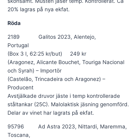
skonsamt. Musten jäser temp. Kontrollerat. Ca
20% lagras på nya ekfat.
Röda
2189 Galitos 2023, Alentejo,
Portugal
(Box 3 l, 62:25 kr/but) 249 kr
(Aragonez, Alicante Bouchet, Touriga Nacional
och Syrah) – Importör
(Castelão, Trincadeira och Aragonez) –
Producent
Avstjälkade druvor jäste i temp kontrollerade
ståltankar (25C). Malolaktisk jäsning genomförd.
Delar av vinet har lagrats på ekfat.
95796 Ad Astra 2023, Nittardi, Maremma,
Toscana,