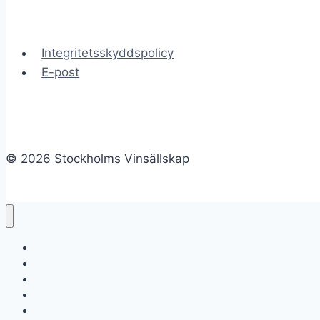
Integritetsskyddspolicy
E-post
© 2026 Stockholms Vinsällskap
Hem
Nyheter
Genomförda provningar
Kontakt
Stadgar