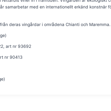
 Nittardis viner in i framtiden. Vingården är ekologiskt 
r samarbetar med en internationellt erkänd konstnär för 
ner från deras vingårdar i områdena Chianti och Maremma
ige)
22, art nr 93692
art nr 90413
ge)