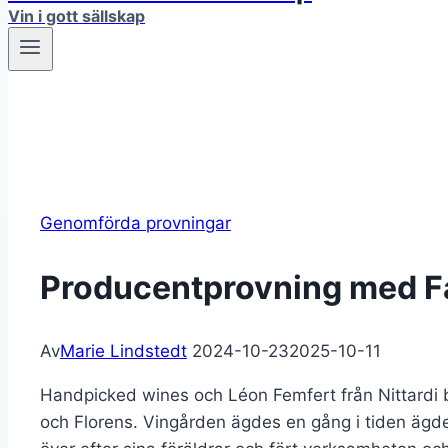
Vin i gott sällskap
Genomförda provningar
Producentprovning med Fa
Av
Marie Lindstedt
2024-10-23
2025-10-11
Handpicked wines och Léon Femfert från Nittardi bjö
och Florens. Vingården ägdes en gång i tiden ägde