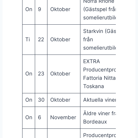
Norra Rhône
On
9
Oktober
(Gästspel från
somelierutbildningen
Starkvin (Gästspel
Ti
22
Oktober
från
somelierutbildningen
EXTRA
Producentprovning:
On
23
Oktober
Fattoria Nittardi,
Toskana
On
30
Oktober
Aktuella viner
Äldre viner från
On
6
November
Bordeaux
Producentprovning