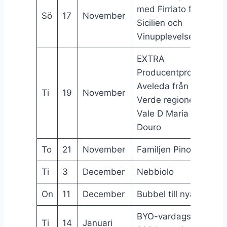
med Firriato från
Sö
17
November
Sicilien och
Vinupplevelser (17:00
EXTRA
Producentprovning:
Aveleda från Vinho
Ti
19
November
Verde regionen och
Vale D Maria från
Douro
To
21
November
Familjen Pinot
Ti
3
December
Nebbiolo
On
11
December
Bubbel till nyår
BYO-vardagsvin (100
Ti
14
Januari