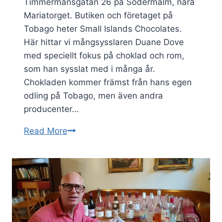
Timmermansgatan 26 på Södermalm, nära
Mariatorget. Butiken och företaget på
Tobago heter Small Islands Chocolates.
Här hittar vi mångsysslaren Duane Dove
med speciellt fokus på choklad och rom,
som han sysslat med i många år.
Chokladen kommer främst från hans egen
odling på Tobago, men även andra
producenter…
Jultema
Read More
Rom
och
Choklad
5
dec
2023