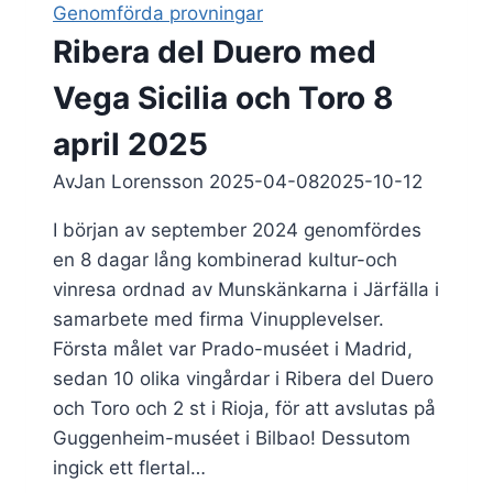
Genomförda provningar
okt
Ribera del Duero med
2025
Vega Sicilia och Toro 8
april 2025
Av
Jan Lorensson
2025-04-08
2025-10-12
I början av september 2024 genomfördes
en 8 dagar lång kombinerad kultur-och
vinresa ordnad av Munskänkarna i Järfälla i
samarbete med firma Vinupplevelser.
Första målet var Prado-muséet i Madrid,
sedan 10 olika vingårdar i Ribera del Duero
och Toro och 2 st i Rioja, för att avslutas på
Guggenheim-muséet i Bilbao! Dessutom
ingick ett flertal…