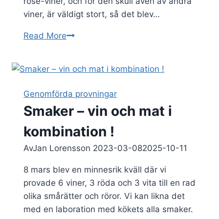
rosé-viner, och för den skull även av andra
viner, är väldigt stort, så det blev…
Rosévinsprovning
Read More
13
juni
2023
Genomförda provningar
Smaker – vin och mat i
kombination !
Av
Jan Lorensson
2023-03-08
2025-10-11
8 mars blev en minnesrik kväll där vi
provade 6 viner, 3 röda och 3 vita till en rad
olika smårätter och röror. Vi kan likna det
med en laboration med kökets alla smaker.