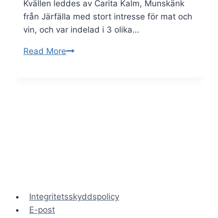
Kvällen leddes av Carita Kalm, Munskänk
från Järfälla med stort intresse för mat och
vin, och var indelad i 3 olika…
Smaker
Read More
–
vin
och
mat
i
kombination
!
Integritetsskyddspolicy
E-post