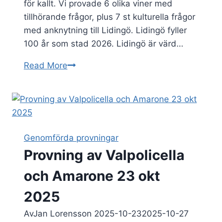
för kallt. Vi provade 6 olika viner med
tillhörande frågor, plus 7 st kulturella frågor
med anknytning till Lidingö. Lidingö fyller
100 år som stad 2026. Lidingö är värd…
Vårpromenad
Read More
tors
28
maj
2026
!
Genomförda provningar
Provning av Valpolicella
och Amarone 23 okt
2025
Av
Jan Lorensson
2025-10-23
2025-10-27