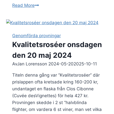
Ribera
Read More
del
Duero
med
Vega
Genomförda provningar
Sicilia
Kvalitetsroséer onsdagen
och
Toro
den 20 maj 2024
8
Av
Jan Lorensson
2024-05-20
2025-10-11
april
2025
Titeln denna gång var ”Kvalitetsroséer” där
prislappen ofta kretsade kring 160-200 kr,
undantaget en flaska från Clos Cibonne
(Cuvée desVignettes) för hela 427 kr.
Provningen skedde i 2 st ”halvblinda
flighter, om vardera 6 st viner, man vet vilka