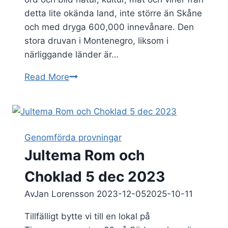
detta lite okända land, inte större än Skåne
och med dryga 600,000 innevånare. Den
stora druvan i Montenegro, liksom i
närliggande länder är…
Montenegro
Read More
2024-
03-
21
Genomförda provningar
Jultema Rom och
Choklad 5 dec 2023
Av
Jan Lorensson
2023-12-05
2025-10-11
Tillfälligt bytte vi till en lokal på