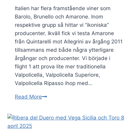
Italien har flera framstående viner som
Barolo, Brunello och Amarone. Inom
respektive grupp så hittar vi ”ikoniska”
producenter. Ikväll fick vi testa Amarone
från Quintarelli mot Allegrini av årgång 2011
tillsammans med både några ytterligare
årgångar och producenter. Vi började i
flight 1 att prova lite mer traditionella
Valpolicella, Valpolicella Superiore,
Valpolicella Ripasso ihop med…
Provning
Read More
av
Valpolicella
och
Amarone
23