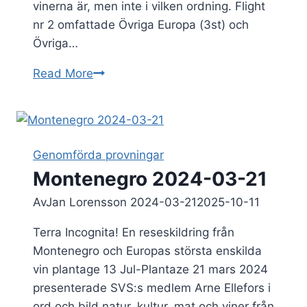
vinerna är, men inte i vilken ordning. Flight
nr 2 omfattade Övriga Europa (3st) och
Övriga…
Kvalitetsroséer
Read More
onsdagen
den
20
maj
Genomförda provningar
2024
Montenegro 2024-03-21
Av
Jan Lorensson
2024-03-21
2025-10-11
Terra Incognita! En reseskildring från
Montenegro och Europas största enskilda
vin plantage 13 Jul-Plantaze 21 mars 2024
presenterade SVS:s medlem Arne Ellefors i
ord och bild natur, kultur, mat och viner från